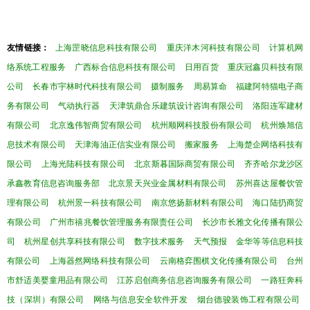
友情链接：
上海罡晓信息科技有限公司
重庆洋木河科技有限公司
计算机网
络系统工程服务
广西标合信息科技有限公司
日用百货
重庆冠鑫贝科技有限
公司
长春市宇林时代科技有限公司
摄制服务
周易算命
福建阿特猫电子商
务有限公司
气动执行器
天津筑鼎合乐建筑设计咨询有限公司
洛阳连军建材
有限公司
北京逸伟智商贸有限公司
杭州顺网科技股份有限公司
杭州焕旭信
息技术有限公司
天津海油正信实业有限公司
搬家服务
上海楚企网络科技有
限公司
上海光陆科技有限公司
北京斯暮国际商贸有限公司
齐齐哈尔龙沙区
承鑫教育信息咨询服务部
北京景天兴业金属材料有限公司
苏州喜达屋餐饮管
理有限公司
杭州景一科技有限公司
南京悠扬新材料有限公司
海口陆扔商贸
有限公司
广州市禧兆餐饮管理服务有限责任公司
长沙市长雅文化传播有限公
司
杭州星创共享科技有限公司
数字技术服务
天气预报
金华等等信息科技
有限公司
上海器然网络科技有限公司
云南格弈围棋文化传播有限公司
台州
市舒适美婴童用品有限公司
江苏启创商务信息咨询服务有限公司
一路狂奔科
技（深圳）有限公司
网络与信息安全软件开发
烟台德骏装饰工程有限公司