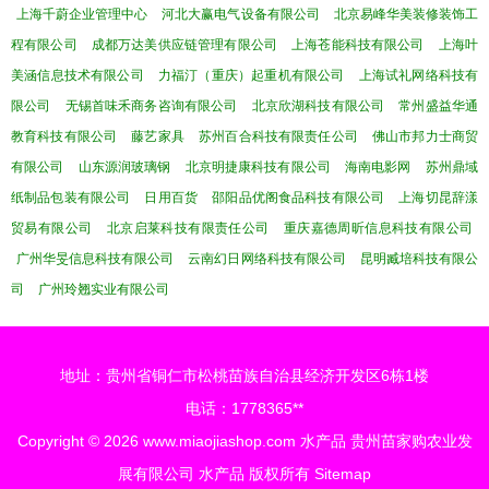
上海千蔚企业管理中心
河北大赢电气设备有限公司
北京易峰华美装修装饰工
程有限公司
成都万达美供应链管理有限公司
上海苍能科技有限公司
上海叶
美涵信息技术有限公司
力福汀（重庆）起重机有限公司
上海试礼网络科技有
限公司
无锡首味禾商务咨询有限公司
北京欣湖科技有限公司
常州盛益华通
教育科技有限公司
藤艺家具
苏州百合科技有限责任公司
佛山市邦力士商贸
有限公司
山东源润玻璃钢
北京明捷康科技有限公司
海南电影网
苏州鼎域
纸制品包装有限公司
日用百货
邵阳品优阁食品科技有限公司
上海切昆辞漾
贸易有限公司
北京启莱科技有限责任公司
重庆嘉德周昕信息科技有限公司
广州华旻信息科技有限公司
云南幻日网络科技有限公司
昆明臧培科技有限公
司
广州玲翘实业有限公司
地址：贵州省铜仁市松桃苗族自治县经济开发区6栋1楼
电话：1778365**
Copyright © 2026
www.miaojiashop.com
水产品
贵州苗家购农业发
展有限公司
水产品
版权所有
Sitemap